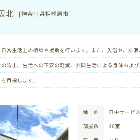
辺北
[神奈川県相模原市]
、日常生活上の相談や援助を行います。また、入浴や、排泄
立の防止、生活への不安の軽減、共同生活による身体および
とを目指します。
種 別
日中サービ
部屋数
40室