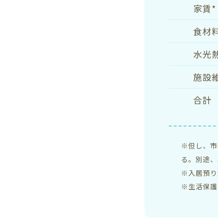
家賃*
食材
水光
施設
合計
※但し、市
る。別途、
※入居預り
※生活保護