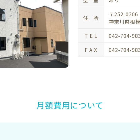
空 室
あり
〒252-0206
住 所
神奈川県相模
T E L
042-704-98
F A X
042-704-98
月額費用について